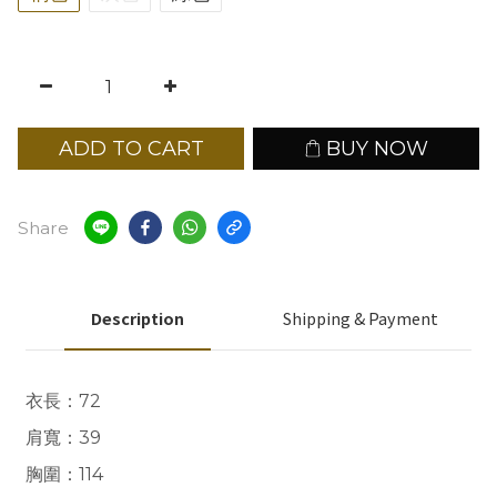
ADD TO CART
BUY NOW
Share
Description
Shipping & Payment
衣長
：72
肩寬：39
胸圍：114